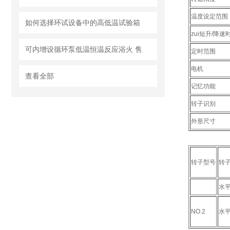
温度设定范围
如何选择环试设备中的高低温试验箱
zui短升/降速
可内增设循环泵低温恒温反应浴火 售
定时范围
电机
查看全部
记忆功能
转子识别
外形尺寸
转子型号
转
水
NO.2
水