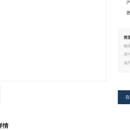
产
更
简
物
求
油
详情