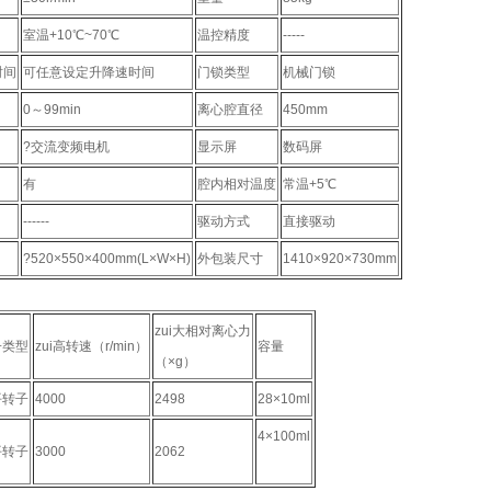
室温+10℃~70℃
温控精度
-----
时间
可任意设定升降速时间
门锁类型
机械门锁
0～99min
离心腔直径
450mm
?交流变频电机
显示屏
数码屏
有
腔内相对温度
常温+5℃
------
驱动方式
直接驱动
?520×550×400mm(L×W×H)
外包装尺寸
1410×920×730mm
zui大相对离心力
子类型
zui高转速（r/min）
容量
（×g）
平转子
4000
2498
28×10ml
4×100ml
平转子
3000
2062