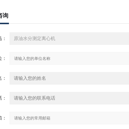
咨询
：
：
：
：
：