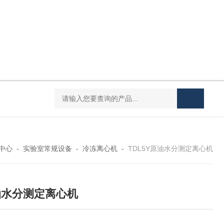
Mini MR standard IKAMAG磁力搅拌器
IT-09
中心
-
实验室常规设备
-
冷冻离心机
-
TDL5Y原油水分测定离心机
油水分测定离心机