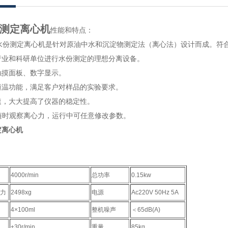
测定离心机
性能和特点：
水份测定离心机是针对原油中水和沉淀物测定法（离心法）设计而成。符合GB/
业和科研单位进行水份测定的理想分离设备。
触摸面板、数字显示。
温功能，满足客户对样品的实验要求。
，大大提高了仪器的稳定性。
，随时观察离心力，运行中可任意修改参数。
定离心机
4000r/min
总功率
0.15kw
心力
2498xg
电源
Ac220V 50Hz 5A
4×100ml
整机噪声
＜65dB(A)
±30r/min
重量
85kg