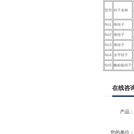
型号
转子名称
No1
角转子
No2
角转子
No3
角转子
No4
水平转子
No5
酶标板转子
在线咨
产品
您的单位