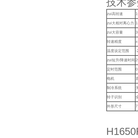
技术参数
zui高转速
1
zui大相对离心力
1
zui大容量
3
转速精度
±
温度设定范围
-
zui短升/降速时间
2
定时范围
0
电机
制冷系统
转子识别
外形尺寸
7
H16