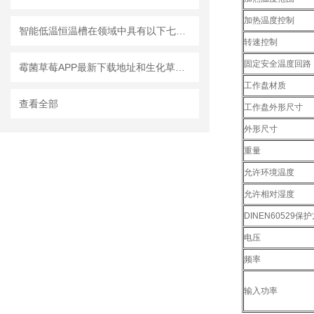
加热温度控制
智能低温恒温槽在领域中具有以下七大性能
转速控制
固定安全温度回路
霉菌草莓APP最新下载地址和生化草莓APP最新下载地址存有区别
工作盘材质
查看全部
工作盘外形尺寸
外形尺寸
重量
允许环境温度
允许相对湿度
DINEN60529保
电压
频率
输入功率