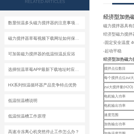
RELATED ARTICLES
经济型加热
数显恒温多头磁力搅拌器的注意事项和使用方法
磁力搅拌器具有的
经济型磁力搅拌器
磁力搅拌器草莓视频下载网址如何保养和维护呢？
-固定安全温度 40
-起动平稳
可加装磁力搅拌器的低温恒温反应浴
经济型加热磁力
搅拌点位数目
选择恒温草莓APP最新下载地址时应考虑的主要因素有哪些
每个搅拌点位zui大
HX系列恒温循环器产品竞争特点优势
zui大搅拌量(H2O)
电机输入功率
低温恒温槽说明
电机输出功率
速度范围
低温恒温槽工作原理
加热输出功率
高速冷冻离心机突然停止工作怎么办？
加热温度范围