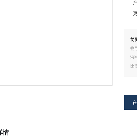
产
更
简
物
液
比
详情