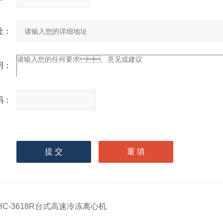
：
：
：
请
输入计算结果（填写阿拉
伯数字），如：三加四=7
HC-3618R台式高速冷冻离心机