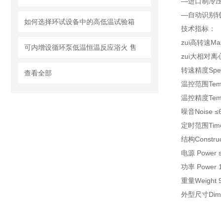
—进口制冷
—自动识别
如何选择环试设备中的高低温试验箱
技术指标：
zui高转速Max
可内增设循环泵低温恒温反应浴火 售
zui大相对离心
转速精度Speed
查看全部
温控范围Tempe
温控精度Tempe
噪音Noise ≤
定时范围Timer
结构Constr
电源 Power s
功率 Power 1
重量Weight 
外型尺寸Dime