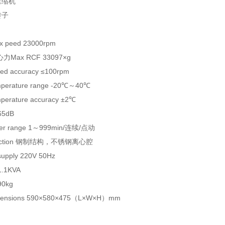
压缩机
转子
 peed 23000rpm
力Max RCF 33097×g
 accuracy ≤100rpm
rature range -20℃～40℃
rature accuracy ±2℃
65dB
 range 1～999min/连续/点动
uction 钢制结构，不锈钢离心腔
upply 220V 50Hz
.1KVA
90kg
nsions 590×580×475（L×W×H）mm