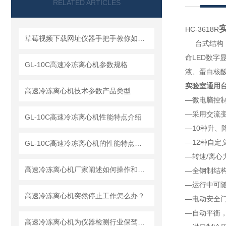
RELATED ARTICLES
HC-3618R
草莓视频下载网址仪器手把手教你如何读懂冷冻离心机
台式结构
命LED数字显
GL-10C高速冷冻离心机参数规格
液、蛋白
实验室通用
高速冷冻离心机技术参数产品类型
—微电脑控制
—采用交流
GL-10C高速冷冻离心机性能特点介绍
—10种升
—12种自定
GL-10C高速冷冻离心机的性能特点与参数
—转速/离心力
高速冷冻离心机厂家阐述如何操作和解释工作原理
—全钢制结构
—运行中可随时
高速冷冻离心机突然停止工作怎么办？
—电动安全门锁
—自动平衡
高速冷冻离心机为仪器检测行业保驾护航