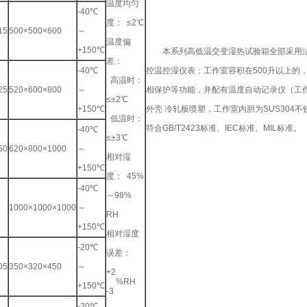
温度均匀
-40℃
度： ≤2℃
15
500×500×600
～
温度偏
+150℃
本系列高低温交变湿热试验箱全部采用法国泰康
差：
-40℃
控温控湿仪表；工作室容积在500升以上的
高温时：
25
520×600×800
～
相保护等功能，并配有温度自动记录仪（工作室
≤±2℃
+150℃
外壳 冷轧板喷塑，工作室内胆为SUS304不锈钢
低温时：
符合GB/T2423标准、IEC标准、MIL标准。
-40℃
≤±3℃
50
620×800×1000
～
相对湿
+150℃
度： 45%
-40℃
～98%
1000×1000×1000
～
RH
+150℃
相对湿度
-20℃
误差：
05
350×320×450
～
+2
%RH
+150℃
-3
-20℃