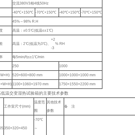
交流380V3相4线50Hz
-40℃+150℃
-70℃+150℃
-40℃+150℃
-70℃+150℃
45%～98% R.H
度
高温：±0.5℃(低温≤±1℃)
+2
差
高温：2℃(低温为3℃)、
% RH
-3
率
每5min内≤±1℃/min
250
1000
W×H)
520×600×800 mm
1000×1000×1000 mm
×W×H)
1100×1060×1970 mm
1750×1550×2200 mm
高低温交变湿热试验箱的主要技术参数
温度范
其他技术
工作室尺寸(mm)
备 注
围
参数
-70℃
05
350×320×450
～