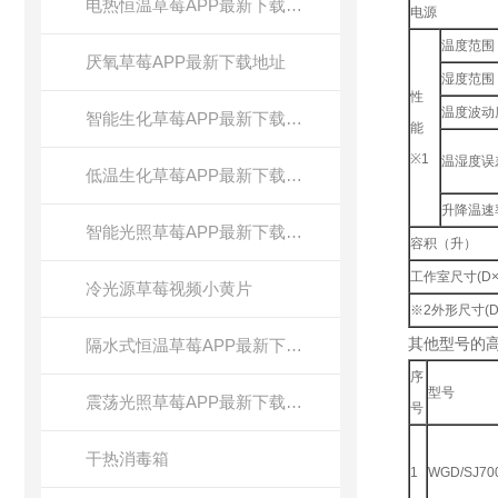
电热恒温草莓APP最新下载地址
电源
温度范围
厌氧草莓APP最新下载地址
湿度范围
性
温度波动
智能生化草莓APP最新下载地址
能
※1
温湿度误
低温生化草莓APP最新下载地址
升降温速
智能光照草莓APP最新下载地址
容积（升）
工作室尺寸(D×
冷光源草莓视频小黄片
※2外形尺寸(D
其他型号的
隔水式恒温草莓APP最新下载地址
序
型号
震荡光照草莓APP最新下载地址
号
干热消毒箱
1
WGD/SJ70