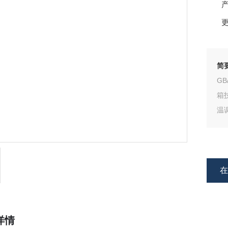
产
更
简
G
箱
温
详情