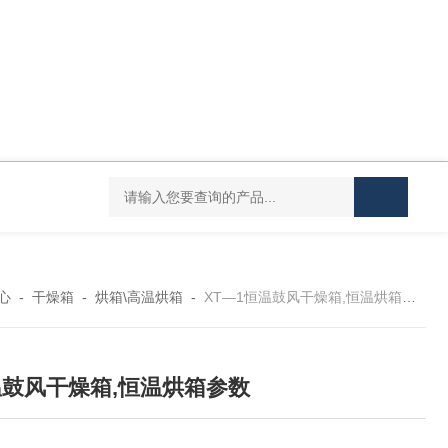
Mini MR standard IKAMAG磁力搅拌器
IT-09
心
-
干燥箱
-
烘箱\高温烘箱
-
XT—1恒温鼓风干燥箱,恒温烘箱参数
鼓风干燥箱,恒温烘箱参数