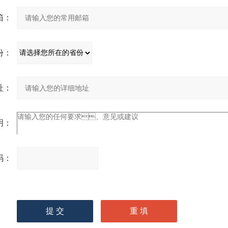
：
：
：
：
：
请
输入计算结果（填写阿拉
伯数字），如：三加四=7