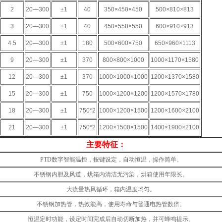
2
20—300
±1
40
350×450×450
500×810×813
3
20—300
±1
40
450×550×550
600×910×913
4.5
20—300
±1
180
500×600×750
650×960×1113
9
20—300
±1
370
800×800×1000
1000×1170×1580
12
20—300
±1
370
1000×1000×1000
1200×1370×1580
15
20—300
±1
750
1000×1200×1200
1200×1570×1780
18
20—300
±1
750*2
1000×1200×1500
1200×1600×2100
21
20—300
±1
750*2
1200×1500×1500
1400×1900×2100
主要特征：
PTD数字智能温控，按键设定，自动恒温，操作简单。
不锈钢内胆及风道，烘箱内清洁无污染，烘箱使用年限长。
大流量热风循环，箱内温度均匀。
不锈钢加热管，热效能高，使用寿命与普通电热管数倍。
恒温定时功能，设定时间完成后自动切断加热，并可蜂鸣提示。