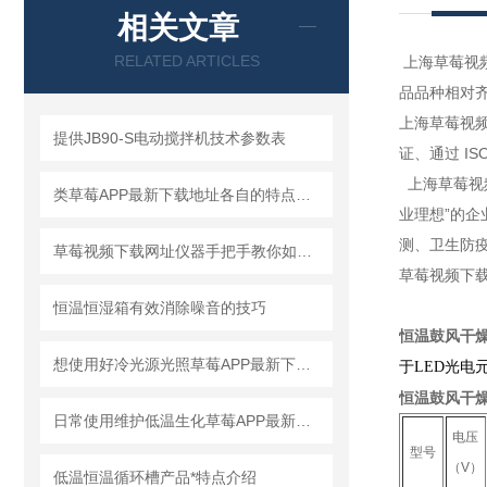
相关文章
RELATED ARTICLES
上海草莓视频下载
品品种相对齐全
上海草莓视频下
提供JB90-S电动搅拌机技术参数表
证、通过
上海草莓视频
类草莓APP最新下载地址各自的特点和应用
业理想”的企业
测、卫
草莓视频下载网址仪器手把手教你如何读懂冷冻离心机
草莓视频下载网
恒温恒湿箱有效消除噪音的技巧
恒温鼓风干
想使用好冷光源光照草莓APP最新下载地址，那您必须先掌握好它的安全功能
于LED光电
恒温鼓风干
日常使用维护低温生化草莓APP最新下载地址注意指南
电压
型号
（V）
低温恒温循环槽产品*特点介绍