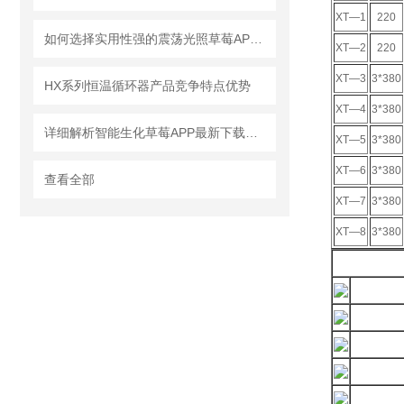
XT—1
220
如何选择实用性强的震荡光照草莓APP最新下载地址
XT—2
220
XT—3
3*380
HX系列恒温循环器产品竞争特点优势
XT—4
3*380
详细解析智能生化草莓APP最新下载地址的使用特点和特征
XT—5
3*380
XT—6
3*380
查看全部
XT—7
3*380
XT—8
3*380