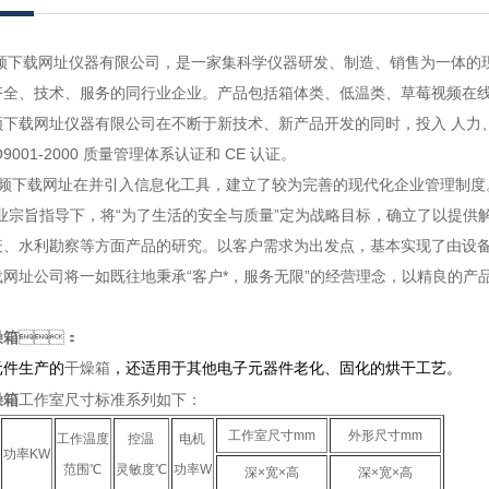
网址仪器有限公司，是一家集科学仪器研发、制造、销售为一体的现代化。
、技术、服务的同行业企业。产品包括箱体类、低温类、
载网址仪器有限公司在不断于新技术、新产品开发的同时，投入 人力、
 ISO9001-2000 质量管理体系认证和 CE 认证。
下载网址在并引入信息化工具，建立了较为完善的现代化企业管理制度
宗旨指导下，将“为了生活的安全与质量”定为战略目标，确立了以提供解决方
生防疫、水利勘察等方面产品的研究。以客户需求为出发点，基本实现了由设备
址公司将一如既往地秉承“客户*，服务无限”的经营理念，以精良的产品
燥箱
：
干燥箱
元件生产的
，还适用于其他电子元器件老化、固化的烘干工艺。
燥箱
工作室尺寸标准系列如下：
工作室尺寸mm
外形尺寸mm
工作温度
控温
电机
功率KW
范围℃
灵敏度℃
功率W
深×宽×高
深×宽×高