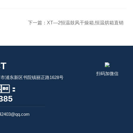
下一篇：
XT—2恒温鼓风干燥箱,恒温烘箱直销
T
扫码加微信
市浦东新区书院镇丽正路1628号
：
385
2403@qq.com