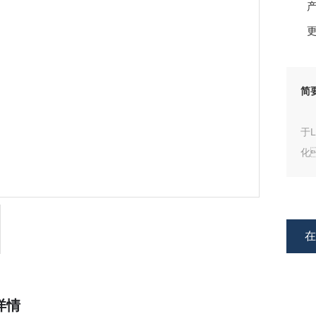
产
更
简
于
化
详情